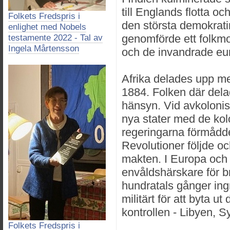
till Englands flotta o
Folkets Fredspris i
den största demokrati
enlighet med Nobels
genomförde ett folkmo
testamente 2022 - Tal av
Ingela Mårtensson
och de invandrade euro
Afrika delades upp me
1884. Folken där del
hänsyn. Vid avkoloni
nya stater med de kol
regeringarna förmådde 
Revolutioner följde oc
makten. I Europa oc
envåldshärskare för b
hundratals gånger in
militärt för att byta u
kontrollen - Libyen, Sy
Folkets Fredspris i