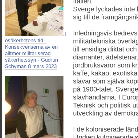
Italien.
Sverge lyckades inte 
sig till de framgångsri
Inledningsvis bedrevs
I
militärtekniska överläg
osäkerhetens tid -
Konsekvenserna av en
till ensidiga diktat och
alltmer militariserad
diamanter, ädelstenar,
säkerhetssyn - Gudrun
jordbruksvaror som kry
Schyman 8 mars 2023
kaffe, kakao, exotisk
slavar som själva köp
på 1900-talet. Sverige 
slavhandlarna. I Euro
Teknisk och politisk u
utveckling av demokra
I de koloniserade län
I Indien kulminerade 