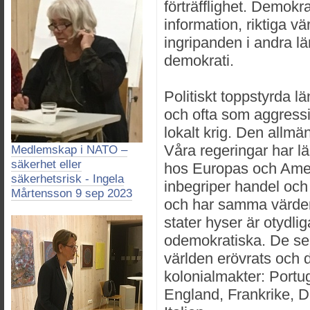
förträfflighet. Demokra
information, riktiga v
ingripanden i andra l
demokrati.
Politiskt toppstyrda l
och ofta som aggressi
lokalt krig. Den allmä
Våra regeringar har 
Medlemskap i NATO –
säkerhet eller
hos Europas och Ameri
säkerhetsrisk - Ingela
inbegriper handel och 
Mårtensson 9 sep 2023
och har samma värder
stater hyser är otydli
odemokratiska. De se
världen erövrats och
kolonialmakter: Portu
England, Frankrike, 