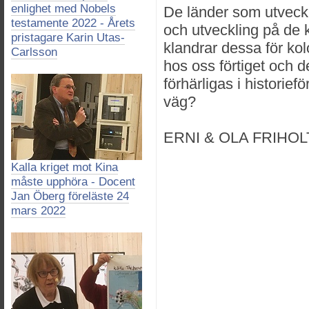
enlighet med Nobels
De länder som utveckl
testamente 2022 - Årets
och utveckling på de 
pristagare Karin Utas-
klandrar dessa för kolo
Carlsson
hos oss förtiget och d
förhärligas i historiefö
väg?
ERNI & OLA FRIHOL
Kalla kriget mot Kina
måste upphöra - Docent
Jan Öberg föreläste 24
mars 2022