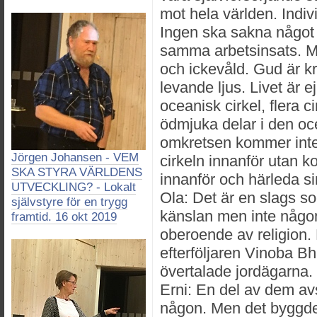
mot hela världen. Indiv
Ingen ska sakna något
samma arbetsinsats. M
och ickevåld. Gud är kr
levande ljus. Livet är
oceanisk cirkel, flera c
ödmjuka delar i den oce
omkretsen kommer inte 
Jörgen Johansen - VEM
cirkeln innanför utan ko
SKA STYRA VÄRLDENS
innanför och härleda si
UTVECKLING? - Lokalt
Ola: Det är en slags so
självstyre för en trygg
känslan men inte någon
framtid. 16 okt 2019
oberoende av religion
efterföljaren Vinoba Bh
övertalade jordägarna.
Erni: En del av dem avs
någon. Men det byggde p