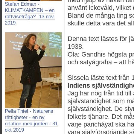
Stefan Edman -
använt ickevåld, vilket 
KLIMATKAMPEN – en
Bland de många ting so
rättvisefråga? -13 nov.
skulle detta vara det al
2019
Denna text lästes för 
1938.
Ola: Gandhis högsta pr
och satyágraha – att hå
Sissela läste text från
Indiens självständigh
Jag har nog från tid til
självständighet som må
självständighet. De st
Pella Thiel - Naturens
folkets tjänare. Det mås
rättigheter - en ny
varje pancháyat ska ha
relation med jorden - 31
okt 2019
vara självförsörjande s