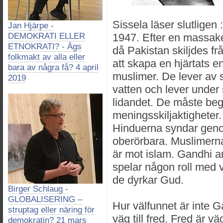
Sissela läser slutligen 
Jan Hjärpe -
DEMOKRATI ELLER
1947. Efter en massake
ETNOKRATI? - Ägs
då Pakistan skiljdes fr
folkmakt av alla eller
att skapa en hjärtats e
bara av några få? 4 april
muslimer. De lever a
2019
vatten och lever unde
lidandet. De måste beg
meningsskiljaktigheter.
Hinduerna syndar gen
oberörbara. Muslimern
är mot islam. Gandhi ar
spelar någon roll med vi
de dyrkar Gud.
Birger Schlaug -
GLOBALISERING –
Hur välfunnet är inte G
struptag eller näring för
väg till fred. Fred är vä
demokratin? 21 mars