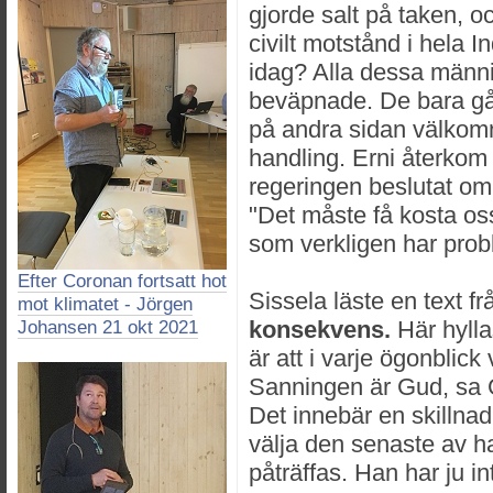
gjorde salt på taken, o
civilt motstånd i hela I
idag? Alla dessa männis
beväpnade. De bara går
på andra sidan välkomn
handling. Erni återkom t
regeringen beslutat om 
"Det måste få kosta oss
som verkligen har prob
Efter Coronan fortsatt hot
Sissela läste en text f
mot klimatet - Jörgen
konsekvens.
Här hylla
Johansen 21 okt 2021
är att i varje ögonblic
Sanningen är Gud, sa 
Det innebär en skillna
välja den senaste av h
påträffas. Han har ju inte