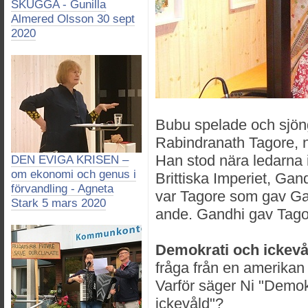
SKUGGA - Gunilla
Almered Olsson 30 sept
2020
Bubu spelade och sjön
Rabindranath Tagore, no
Han stod nära ledarna 
DEN EVIGA KRISEN –
om ekonomi och genus i
Brittiska Imperiet, Gan
förvandling - Agneta
var Tagore som gav G
Stark 5 mars 2020
ande. Gandhi gav Tago
Demokrati och ickevå
fråga från en amerikan
Varför säger Ni "Demo
ickevåld"?