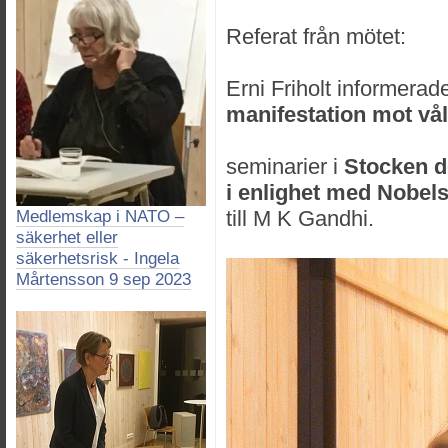
Referat från mötet:
Erni Friholt informer
manifestation mot vå
seminarier i
Stocken d
i enlighet med Nobel
till M K Gandhi.
Medlemskap i NATO –
säkerhet eller
säkerhetsrisk - Ingela
Mårtensson 9 sep 2023