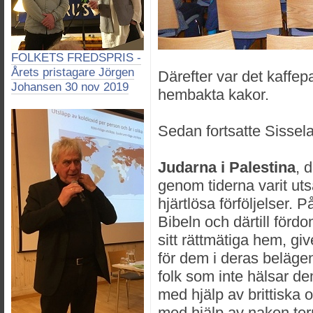
FOLKETS FREDSPRIS -
Årets pristagare Jörgen
Därefter var det kaffe
Johansen 30 nov 2019
hembakta kakor.
Sedan fortsatte Sissela
Judarna i Palestina
, 
genom tiderna varit uts
hjärtlösa förföljelser. 
Bibeln och därtill förd
sitt rättmätiga hem, gi
för dem i deras belägen
folk som inte hälsar d
med hjälp av brittiska
med hjälp av naken terr