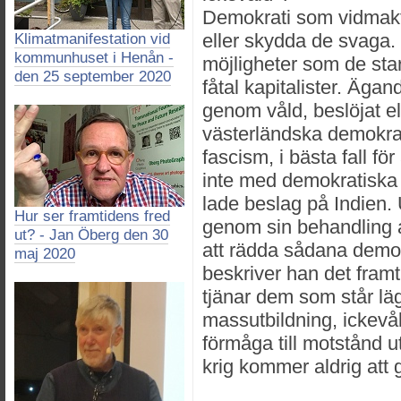
Demokrati som vidmakth
eller skydda de svaga
Klimatmanifestation vid
kommunhuset i Henån -
möjligheter som de sta
den 25 september 2020
fåtal kapitalister. Äga
genom våld, beslöjat el
västerländska demokrat
fascism, i bästa fall fö
inte med demokratiska
lade beslag på Indien.
Hur ser framtidens fred
genom sin behandling 
ut? - Jan Öberg den 30
att rädda sådana demokr
maj 2020
beskriver han det fram
tjänar dem som står läg
massutbildning, ickev
förmåga till motstånd u
krig kommer aldrig att