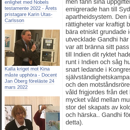
men fann sina uppgifte
enlighet med Nobels
testamente 2022 - Årets
emigrerade han till Sy
pristagare Karin Utas-
apartheidsystem. Den 
Carlsson
rättigheter var kraftigt
bära etniskt grundade i
utvecklade Gandhi här
var att bränna sitt pas
till Indien dit ryktet h
runt i Indien och såg h
snart ledande i Kongre
Kalla kriget mot Kina
måste upphöra - Docent
självständighetskampanj
Jan Öberg föreläste 24
och den motståndsrörels
mars 2022
våld frigjordes från det
mycket våld mellan musl
stor del skapats av kolo
och härska.. Gandhi för
detta).