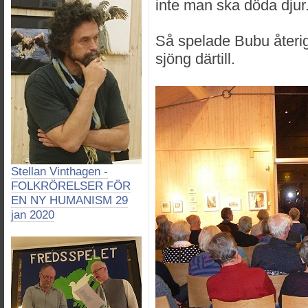
inte man ska döda djur
Så spelade Bubu återi
sjöng därtill.
Stellan Vinthagen -
FOLKRÖRELSER FÖR
EN NY HUMANISM 29
jan 2020