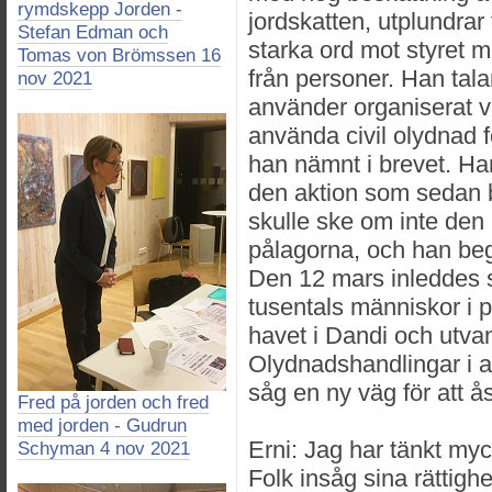
rymdskepp Jorden -
jordskatten, utplundra
Stefan Edman och
starka ord mot styret m
Tomas von Brömssen 16
från personer. Han tala
nov 2021
använder organiserat v
använda civil olydnad f
han nämnt i brevet. Han
den aktion som sedan 
skulle ske om inte den 
pålagorna, och han be
Den 12 mars inleddes
tusentals människor i 
havet i Dandi och utva
Olydnadshandlingar i al
såg en ny väg för att 
Fred på jorden och fred
med jorden - Gudrun
Erni: Jag har tänkt my
Schyman 4 nov 2021
Folk insåg sina rättighe