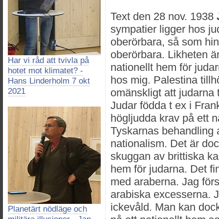
Text den 28 nov. 1938
sympatier ligger hos j
oberörbara, så som hi
oberörbara. Likheten är 
Har vi råd att tvivla på
nationellt hem för judar
hotet mot klimatet? -
hos mig. Palestina tillh
Hans Linderholm 7 okt
2021
omänskligt att judarna 
Judar födda t ex i Frank
högljudda krav på ett n
Tyskarnas behandling 
nationalism. Det är dock
skuggan av brittiska kan
hem för judarna. Det fi
med araberna. Jag försv
arabiska excesserna. J
ickevåld. Man kan dock 
Planetärt nödläge och