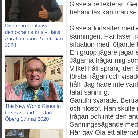
Sissela reflekterar: G
behandlas kan man se 
Den representativa
Sissela fortsätter med 
demokratins kris - Hans
sanningen. Här läser f
Abrahamsson 27 februari
situation med följande 
2020
En grupp jägare jagar 
Jägarna frågar mig so
Vilket håll sprang den
första frågan och visad
håll. Jag hade inte var
talat sanning.
Gandhi svarade: Bertran
The New World Rises in
och filosof. Han skulle
the East and... - Jan
frågan och inte den an
Öberg 17 maj 2020
Sanningssägande medg
Här gav Ola ett alternat