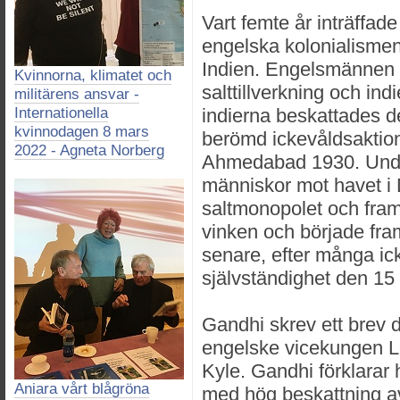
Vart femte år inträffad
engelska kolonialismen,
Indien. Engelsmännen
Kvinnorna, klimatet och
salttillverkning och ind
militärens ansvar -
Internationella
indierna beskattades 
kvinnodagen 8 mars
berömd ickevåldsaktio
2022 - Agneta Norberg
Ahmedabad 1930. Unde
människor mot havet i
saltmonopolet och frams
vinken och började frams
senare, efter många ic
självständighet den 15
Gandhi skrev ett brev d
engelske vicekungen Lo
Kyle. Gandhi förklarar 
Aniara vårt blågröna
med hög beskattning a