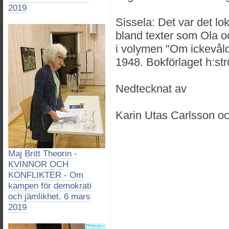
2019
Sissela: Det var det lok
bland texter som Ola o
i volymen "Om ickevåld.
1948. Bokförlaget h:str
Nedtecknat av
Karin Utas Carlsson oc
Maj Britt Theorin -
KVINNOR OCH
KONFLIKTER - Om
kampen för demokrati
och jämlikhet. 6 mars
2019