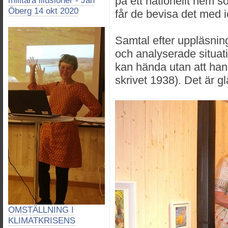
på ett nationellt hem s
militära illusioner - Jan
Öberg 14 okt 2020
får de bevisa det med i
Samtal efter uppläsnin
och analyserade situat
kan hända utan att han 
skrivet 1938). Det är gl
OMSTÄLLNING I
KLIMATKRISENS