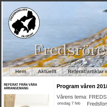
Hem
Aktuellt
Referat/artiklar
REFERAT FRÅN VÅRA
Program våren 201
ARRANGEMANG
Vårens tema: FRED
onsdag 7 feb
Fredsfor