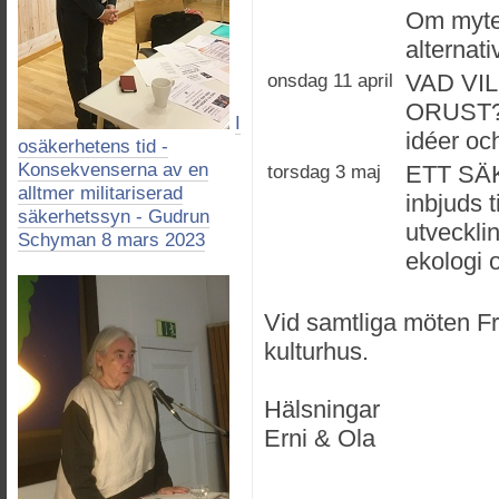
Om myter
alternati
onsdag 11 april
VAD VI
ORUST? F
I
idéer oc
osäkerhetens tid -
Konsekvenserna av en
torsdag 3 maj
ETT SÄ
alltmer militariserad
inbjuds 
säkerhetssyn - Gudrun
utveckli
Schyman 8 mars 2023
ekologi 
Vid samtliga möten Fri
kulturhus.
Hälsningar
Erni & Ola