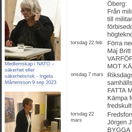
Öberg:
Från mili
till mili
förbised
högtekno
torsdag 22 feb
Förra n
Maj Britt
VARFÖR
Medlemskap i NATO –
MOT K
säkerhet eller
onsdag 7 mars
Riksdag
säkerhetsrisk - Ingela
samhäll
Mårtensson 9 sep 2023
FATTA 
Kämpa fö
fredskul
torsdag 22
Fredsfor
mars
Jörgen 
BYGGA 