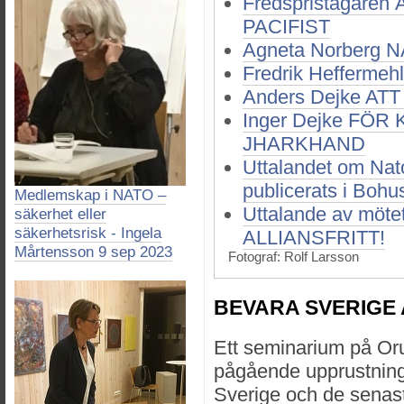
Fredspristagare
PACIFIST
Agneta Norberg 
Fredrik Hefferm
Anders Dejke AT
Inger Dejke FÖ
JHARKHAND
Uttalandet om Nat
publicerats i Bohu
Medlemskap i NATO –
Uttalande av mö
säkerhet eller
säkerhetsrisk - Ingela
ALLIANSFRITT!
Mårtensson 9 sep 2023
Fotograf: Rolf Larsson
BEVARA SVERIGE 
Ett seminarium på Or
pågående upprustning 
Sverige och de senast