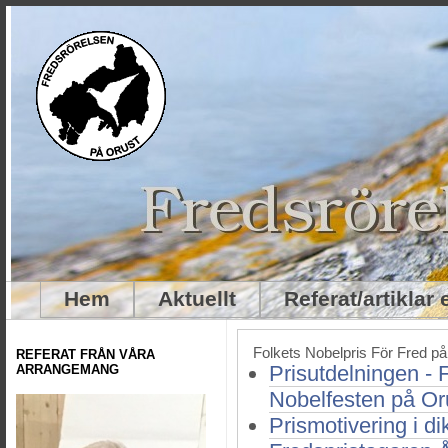
Hem
Aktuellt
Referat/artiklar
Folkets Nobelpris För Fred p
REFERAT FRÅN VÅRA
Prisutdelningen - 
ARRANGEMANG
Nobelfesten på Or
Prismotivering i di