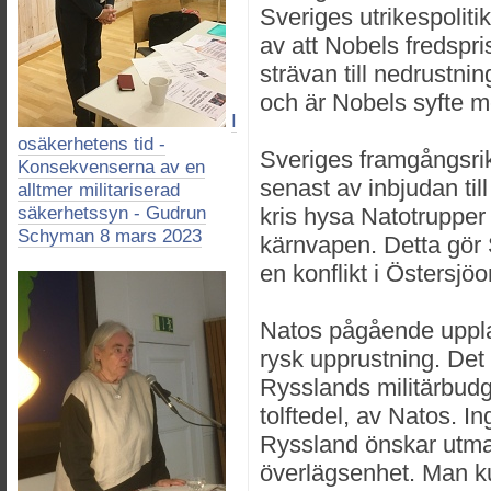
Sveriges utrikespolitik
av att Nobels fredspr
strävan till nedrustnin
och är Nobels syfte m
I
osäkerhetens tid -
Sveriges framgångsrika
Konsekvenserna av en
senast av inbjudan til
alltmer militariserad
säkerhetssyn - Gudrun
kris hysa Natotrupper
Schyman 8 mars 2023
kärnvapen. Detta gör S
en konflikt i Östersjö
Natos pågående uppla
rysk upprustning. Det ä
Rysslands militärbudg
tolftedel, av Natos. In
Ryssland önskar utm
överlägsenhet. Man 