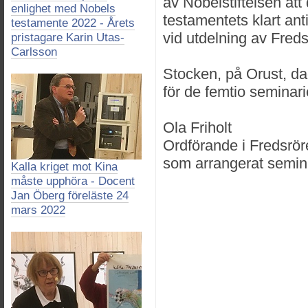
av Nobelstiftelsen att 
enlighet med Nobels
testamentets klart ant
testamente 2022 - Årets
vid utdelning av Freds
pristagare Karin Utas-
Carlsson
Stocken, på Orust, d
för de femtio seminar
Ola Friholt
Ordförande i Fredsrör
som arrangerat semin
Kalla kriget mot Kina
måste upphöra - Docent
Jan Öberg föreläste 24
mars 2022