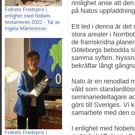
rimlighet anse att den
Folkets Fredspris i
på Natos uppladdning
enlighet med Nobels
testamente 2022 - Tal av
Ett led i denna är det
Ingela Mårtensson
stora arealer i Norrbo
de framskridna planer
Göteborgs bebodda sk
samma syften. Nyssn
bekräftar långt gångn
Nato är en renodlad mi
våld som standardlösni
seminariedeltagare acc
görs till Sveriges. Vi 
samarbete med den or
I enlighet med Nobels
Folkets Fredspris i