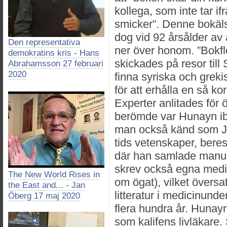
kollega, som inte tar i
smicker”. Denne bokäl
dog vid 92 årsålder av 
Den representativa
ner över honom. ”Bokf
demokratins kris - Hans
skickades på resor till 
Abrahamsson 27 februari
2020
finna syriska och greki
för att erhålla en så ko
Experter anlitades för 
berömde var Hunayn ibn
man också känd som Joa
tids vetenskaper, beres
där han samlade manusk
skrev också egna medi
The New World Rises in
om ögat), vilket översatt
the East and... - Jan
litteratur i medicinunde
Öberg 17 maj 2020
flera hundra år. Hunayn
som kalifens livläkare