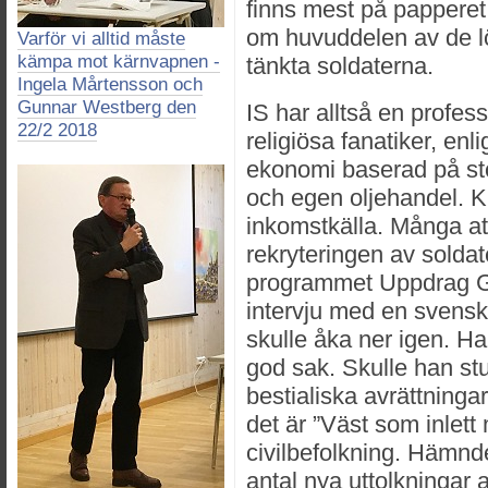
finns mest på papperet
om huvuddelen av de lön
Varför vi alltid måste
kämpa mot kärnvapnen -
tänkta soldaterna.
Ingela Mårtensson och
Gunnar Westberg den
IS har alltså en profess
22/2 2018
religiösa fanatiker, en
ekonomi baserad på stöd
och egen oljehandel. K
inkomstkälla. Många at
rekryteringen av soldat
programmet Uppdrag G
intervju med en svensk
skulle åka ner igen. Ha
god sak. Skulle han stu
bestialiska avrättning
det är ”Väst som inlet
civilbefolkning. Hämnden
antal nya uttolkningar 