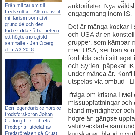
auktoriteter. Nya våldsb
Från militarism till
fredskultur - Alternativ till
engagemang inom IS.
militarism som civil
grundidé och den
Det är många kockar i 
förbisedda sårbarheten i
och USA är en konstell
ett högteknologiskt
grupper, som kämpar mo
samhälle - Jan Öberg
den 7/3 2018
med USA, ser Iran som 
fördolda och i sitt eget
och Syrien, påpekar IK,
under många år. Konfli
utspelas via ombud i L
Ifråga om kristna i Mel
missuppfattningar och 
Den legendariske norske
bland myndigheter och 
fredsforskaren Johan
högre än gängse uppfat
Galtung fick Folkets
välutvecklade samfund. 
Fredspris, utdelat av
kunskapen bland mynd
Fredsrörelsen på Orust