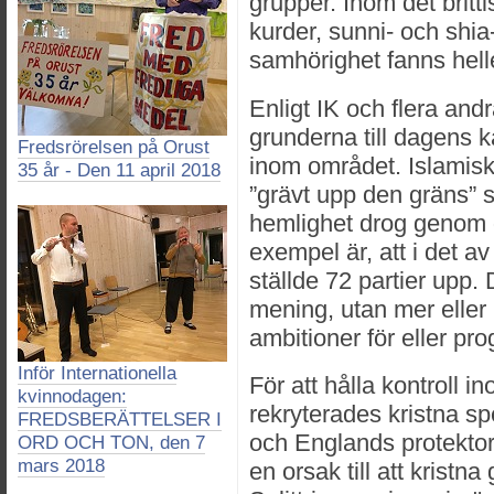
grupper. Inom det britt
kurder, sunni- och shia
samhörighet fanns helle
Enligt IK och flera andr
grunderna till dagens k
Fredsrörelsen på Orust
inom området. Islamisk
35 år - Den 11 april 2018
”grävt upp den gräns” 
hemlighet drog genom o
exempel är, att i det a
ställde 72 partier upp. 
mening, utan mer eller
ambitioner för eller pro
Inför Internationella
För att hålla kontroll i
kvinnodagen:
rekryterades kristna sp
FREDSBERÄTTELSER I
och Englands protektora
ORD OCH TON, den 7
mars 2018
en orsak till att kristna