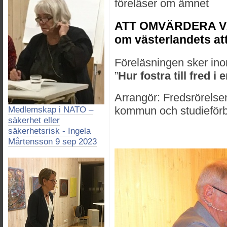
föreläser om ämnet
ATT OMVÄRDERA V
om västerlandets atti
Föreläsningen sker in
”
Hur fostra till fred i 
Arrangör: Fredsrörelse
kommun och studiefö
Medlemskap i NATO –
säkerhet eller
säkerhetsrisk - Ingela
Mårtensson 9 sep 2023