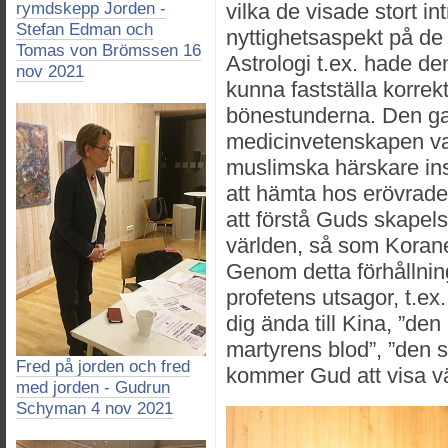
rymdskepp Jorden -
vilka de visade stort i
Stefan Edman och
nyttighetsaspekt på de s
Tomas von Brömssen 16
Astrologi t.ex. hade d
nov 2021
kunna fastställa korrekt 
bönestunderna. Den ga
medicinvetenskapen va
muslimska härskare ins
att hämta hos erövrade 
att förstå Guds skapels
världen, så som Koran
Genom detta förhållning
profetens utsagor, t.ex
dig ända till Kina, ”den
martyrens blod”, ”den 
Fred på jorden och fred
kommer Gud att visa väg
med jorden - Gudrun
Schyman 4 nov 2021