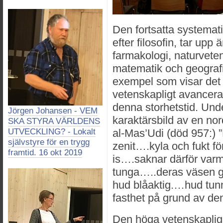
Den fortsatta systemat
efter filosofin, tar up
farmakologi, naturvete
matematik och geografi
exempel som visar det
vetenskapligt avancera
denna storhetstid. Unde
Jörgen Johansen - VEM
karaktärsbild av en no
SKA STYRA VÄRLDENS
UTVECKLING? - Lokalt
al-Mas’Udi (död 957:) ”
självstyre för en trygg
zenit….kyla och fukt f
framtid. 16 okt 2019
is….saknar därför varm
tunga…..deras väsen gr
hud blåaktig.…hud tunn
fasthet på grund av den
Den höga vetenskaplig