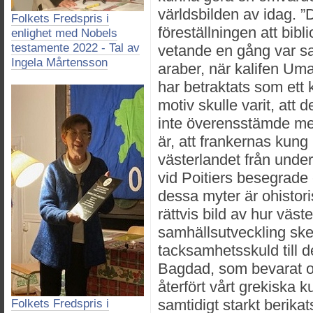
världsbilden av idag. 
Folkets Fredspris i
föreställningen att bibl
enlighet med Nobels
testamente 2022 - Tal av
vetande en gång var sa
Ingela Mårtensson
araber, när kalifen Um
har betraktats som ett k
motiv skulle varit, att 
inte överensstämde m
är, att frankernas kung
västerlandet från under
vid Poitiers besegrade
dessa myter är ohistori
rättvis bild av hur väst
samhällsutveckling sket
tacksamhetsskuld till d
Bagdad, som bevarat oc
återfört vårt grekiska k
samtidigt starkt berika
Folkets Fredspris i