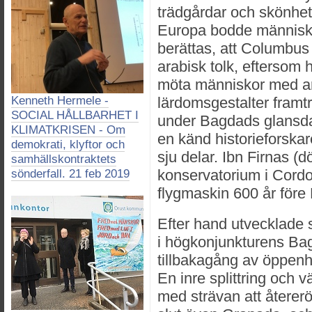
trädgårdar och skönhet
Europa bodde människor
berättas, att Columbus
arabisk tolk, eftersom h
möta människor med ar
Kenneth Hermele -
lärdomsgestalter framt
SOCIAL HÅLLBARHET I
under Bagdads glansdag
KLIMATKRISEN - Om
en känd historieforskar
demokrati, klyftor och
sju delar. Ibn Firnas (
samhällskontraktets
konservatorium i Cord
sönderfall. 21 feb 2019
flygmaskin 600 år före
Efter hand utvecklade
i högkonjunkturens Bag
tillbakagång av öppenh
En inre splittring och v
med strävan att återeröv