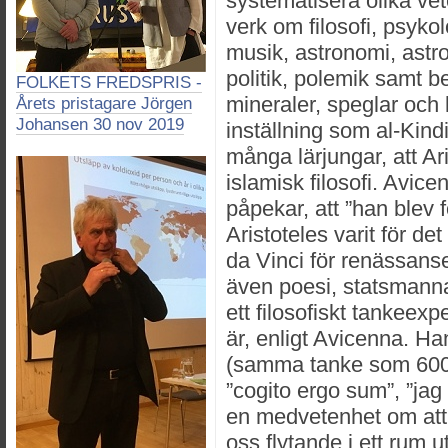
systematisera olika ve
verk om filosofi, psykol
musik, astronomi, astrol
politik, polemik samt
FOLKETS FREDSPRIS -
mineraler, speglar och 
Årets pristagare Jörgen
Johansen 30 nov 2019
inställning som al-Kindi
många lärjungar, att Ar
islamisk filosofi. Avic
påpekar, att ”han blev
Aristoteles varit för 
da Vinci för renässans
även poesi, statsmanna
ett filosofiskt tankee
är, enligt Avicenna. Ha
(samma tanke som 600
”cogito ergo sum”, ”jag t
en medvetenhet om att f
oss flytande i ett rum ut