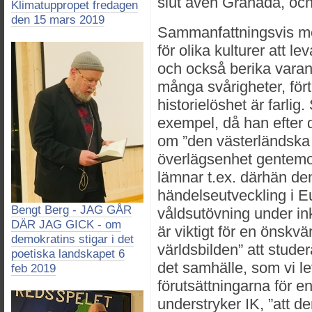
slut även Granada, och
Klimatuppropet fredagen
den 15 mars 2019
Sammanfattningsvis men
för olika kulturer att l
och också berika varan
många svårigheter, för
historielöshet är farlig.
exempel, då han efter 
om ”den västerländska 
överlägsenhet gentemo
lämnar t.ex. därhän de
händelseutveckling i 
Bengt Berg - JAG GÅR
våldsutövning under in
DÄR JAG GICK - om
är viktigt för en önskv
demokratins stigar i det
världsbilden” att studer
poetiska landskapet 6
det samhälle, som vi le
feb 2019
förutsättningarna för e
understryker IK, ”att d