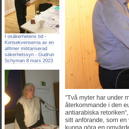
I osäkerhetens tid -
Konsekvenserna av en
alltmer militariserad
säkerhetssyn - Gudrun
Schyman 8 mars 2023
”Två myter har under 
återkommande i den eu
antiarabiska retoriken”
sitt anförande, som en 
kunna göra en omvärde