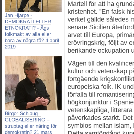
Martell för att ha grun
kristenhet. ”En falsk his
Jan Hjärpe -
verket gällde således 
DEMOKRATI ELLER
senare Sicilien återfö
ETNOKRATI? - Ägs
arvet till Europa, primär
folkmakt av alla eller
bara av några få? 4 april
erövringskrig, följt av e
2019
berikande ockupation u
Vägen till den kvalific
kultur och vetenskap på
fortgående krigskonflik
europeiska folk. IK unde
förfalla till romantiseri
högkonjunktur i Spanie
vetenskapliga, litterä
Birger Schlaug -
påverkades starkt. Det 
GLOBALISERING –
symbios mellan islam,
struptag eller näring för
demokratin? 21 mars
Detta samförstånd kunde