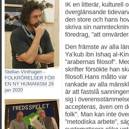
IK en litterär, kulturell
överglänsande tidevarve
den store och hans ho
skriva sin namnteckning
föredrag, ”att omvärdera
Den främste av alla lä
Ya’kub ibn Ishaq al-Ki
”arabernas filosof”. Me
skrifter försökte han s
Stellan Vinthagen -
filosofi.Hans måtto var 
FOLKRÖRELSER FÖR
rankade av alla mänsklig
EN NY HUMANISM 29
jan 2020
är att fastslå sanning
sig i överensstämmels
accepteras, även om 
folk". Man kan inte öv
”metodiska arbete”, säg