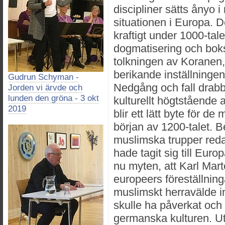
discipliner sätts ånyo i
situationen i Europa. 
kraftigt under 1000-tale
dogmatisering och boks
tolkningen av Koranen, i
berikande inställningen 
Gudrun Schyman -
Nedgång och fall drab
Jorden vi ärvde och
lunden den gröna - 3 okt
kulturellt högtstående 
2019
blir ett lätt byte för d
början av 1200-talet. Be
muslimska trupper redan
hade tagit sig till Euro
nu myten, att Karl Martel
europeers föreställningar
muslimskt herravälde in
skulle ha påverkat och
germanska kulturen. Ut