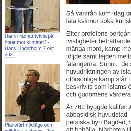
Så varifrån kom idag t
låta kvinnor söka kunsk
Efter profetens bortgå
Har vi råd att tvivla på
tvistigheter beträffande
hotet mot klimatet? -
många mord, kamp mell
Hans Linderholm 7 okt
2021
följde samt fejden mel
falangerna. Sunni, ”de 
huvudriktningen av isl
oförsonliga kamp står i 
beskrivits som islams
och gudomens värderad
År 762 byggde kalifen 
abbasidisk huvudstad, 
persiska byn Bagdad, 
Planetärt nödläge och
att behålla. Närheten ti