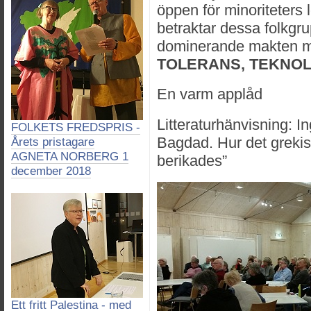
öppen för minoriteters
betraktar dessa folkgr
dominerande makten 
TOLERANS, TEKNOL
En varm applåd
Litteraturhänvisning: I
FOLKETS FREDSPRIS -
Bagdad. Hur det greki
Årets pristagare
AGNETA NORBERG 1
berikades”
december 2018
Ett fritt Palestina - med