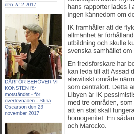
den 2/12 2017
hans rapporter lades i a
ingen kännedom om d
IK framhåller att de fly
allmänhet är förhållan
utbildning och skulle ku
svenska samhället om v
En fredsforskare har be
kan leda till att Assad d
alawitiskt område när
DÄRFÖR BEHÖVER VI
som centralort. Detta an
KONSTEN för
Libyen är IK pessimisti
motståndet - för
överlevnaden - Stina
med tre områden, som h
Oscarson den 23
att en stat skall funge
november 2017
homogenitet. En sådan 
och Marocko.