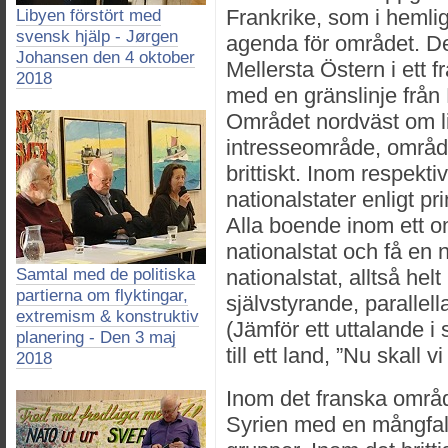
Frankrike, som i hemli
Libyen förstört med
svensk hjälp - Jørgen
agenda för området. D
Johansen den 4 oktober
Mellersta Östern i ett f
2018
med en gränslinje från 
Området nordväst om li
intresseområde, områd
brittiskt. Inom respekt
nationalstater enligt p
Alla boende inom ett o
nationalstat och få en 
Samtal med de politiska
nationalstat, alltså helt
partierna om flyktingar,
självstyrande, paralle
extremism & konstruktiv
(Jämför ett uttalande 
planering - Den 3 maj
till ett land, ”Nu skall 
2018
Inom det franska områ
Syrien med en mångfal