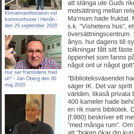
att stänga ute Guds rik
motsättning mellan reli
Klimatmanifestation vid
Ma’mum hade fruktat. 
kommunhuset i Henån -
s.k. ”Vishetens hus”, 
den 25 september 2020
översättningscentrum.
ånyo, hur dagens till 
tolkningar fått sitt fä
öppenhet som fanns på 
något ont ur något gott
Hur ser framtidens fred
”Biblioteksväsendet ha
ut? - Jan Öberg den 30
maj 2020
säger IK. Det var sprit
världen, likaså privata b
400 kameler hade behövts 
en rik mans bibliotek.
(f.980) beskriver ett me
”med många rum”. Om lä
att ”boken ökar din kun