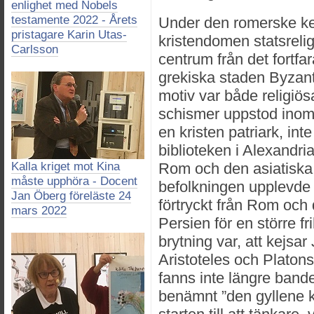
enlighet med Nobels
testamente 2022 - Årets
Under den romerske ke
pristagare Karin Utas-
kristendomen statsrelig
Carlsson
centrum från det fortfa
grekiska staden Byzant
motiv var både religiös
schismer uppstod inom 
en kristen patriark, in
biblioteken i Alexandri
Kalla kriget mot Kina
Rom och den asiatiska
måste upphöra - Docent
befolkningen upplevde b
Jan Öberg föreläste 24
förtryckt från Rom och 
mars 2022
Persien för en större f
brytning var, att kejsa
Aristoteles och Platon
fanns inte längre bande
benämnt ”den gyllene 