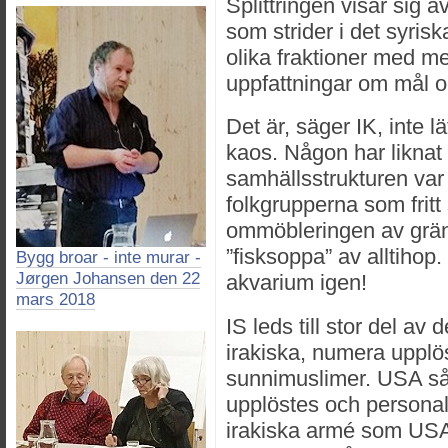
Splittringen visar sig ä
som strider i det syris
olika fraktioner med me
uppfattningar om mål 
Det är, säger IK, inte l
kaos. Någon har liknat d
samhällsstrukturen var
folkgrupperna som fritt
ommöbleringen av grän
”fisksoppa” av alltihop
Bygg broar - inte murar -
Jørgen Johansen den 22
akvarium igen!
mars 2018
IS leds till stor del av d
irakiska, numera upplö
sunnimuslimer. USA såg
upplöstes och persona
irakiska armé som USA 