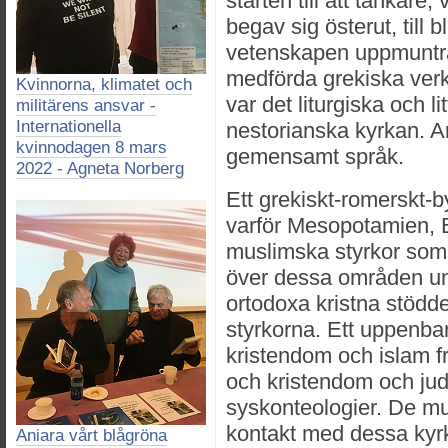
starten till att tänkare
begav sig österut, till 
vetenskapen uppmuntr
medförda grekiska verke
Kvinnorna, klimatet och
var det liturgiska och l
militärens ansvar -
Internationella
nestorianska kyrkan. A
kvinnodagen 8 mars
gemensamt språk.
2022 - Agneta Norberg
Ett grekiskt-romerskt-b
varför Mesopotamien, 
muslimska styrkor som 
över dessa områden und
ortodoxa kristna stödd
styrkorna. Ett uppenba
kristendom och islam f
och kristendom och j
syskonteologier. De m
kontakt med dessa kyrko
Aniara vårt blågröna