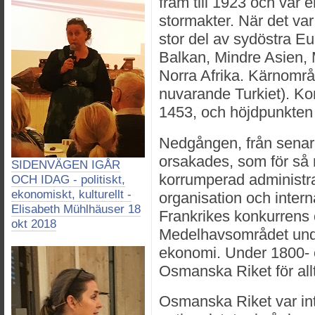
fram till 1923 och var 
stormakter. När det var
stor del av sydöstra Eu
Balkan, Mindre Asien, 
Norra Afrika. Kärnområ
nuvarande Turkiet). Ko
1453, och höjdpunkten
Nedgången, från senare
orsakades, som för så
SIDENVÄGEN IGÅR
korrumperad administrat
OCH IDAG - politiskt,
ekonomiskt, kulturellt -
organisation och inter
Elisabeth Mühlhäuser 18
Frankrikes konkurrens
okt 2018
Medelhavsområdet und
ekonomi. Under 1800- o
Osmanska Riket för allt
Osmanska Riket var in