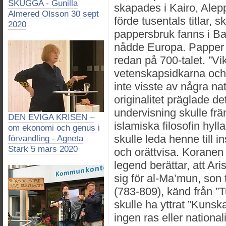
SKUGGA - Gunilla
skapades i Kairo, Alepp
Almered Olsson 30 sept
förde tusentals titlar, 
2020
pappersbruk fanns i Ba
nådde Europa. Papper 
redan på 700-talet. ”Vikt
vetenskapsidkarna och 
inte visste av några n
originalitet präglade d
undervisning skulle frä
DEN EVIGA KRISEN –
islamiska filosofin hyll
om ekonomi och genus i
skulle leda henne till i
förvandling - Agneta
Stark 5 mars 2020
och orättvisa. Koranen 
legend berättar, att Ar
sig för al-Ma’mun, son 
(783-809), känd från ”T
skulle ha yttrat ”Kunsk
ingen ras eller national