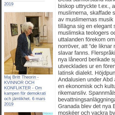
2019
biskop uttryckte t.ex., 
muslimerna, skaffade s
av muslimernas musik oc
tillägna sig en elegant s
muslimska teologers och
uttalanden förekom om
norröver, att ”de liknar
slavar fanns. Flersprå
nya låneord berikade s
utvecklades ur en före
latinsk dialekt. Höjdpu
Maj Britt Theorin -
Andalusien under Abd ar
KVINNOR OCH
en ekonomisk och kultur
KONFLIKTER - Om
rikemansliv. Spannmål
kampen för demokrati
och jämlikhet. 6 mars
bevattningsanläggning
2019
Granada blev det nya 
moskéer och vackra by