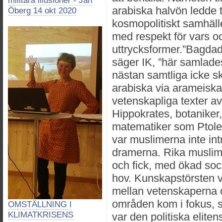
militära illusioner - Jan
arabiska halvön ledde ti
Öberg 14 okt 2020
kosmopolitiskt samhäll
med respekt för vars oc
uttrycksformer.”Bagdad 
säger IK, ”här samlades
nästan samtliga icke skön
arabiska via arameiska
vetenskapliga texter a
Hippokrates, botaniker
matematiker som Ptole
var muslimerna inte in
dramerna. Rika muslim
och fick, med ökad social
hov. Kunskapstörsten v
mellan vetenskaperna o
områden kom i fokus, s
OMSTÄLLNING I
KLIMATKRISENS
var den politiska eliten