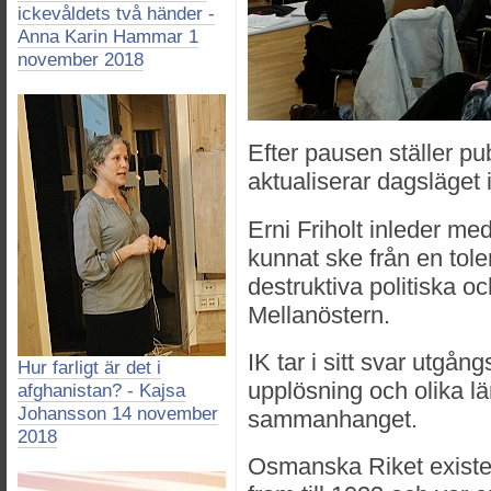
ickevåldets två händer -
Anna Karin Hammar 1
november 2018
Efter pausen ställer p
aktualiserar dagsläget
Erni Friholt inleder med
kunnat ske från en toler
destruktiva politiska oc
Mellanöstern.
IK tar i sitt svar utgå
Hur farligt är det i
upplösning och olika l
afghanistan? - Kajsa
Johansson 14 november
sammanhanget.
2018
Osmanska Riket exister