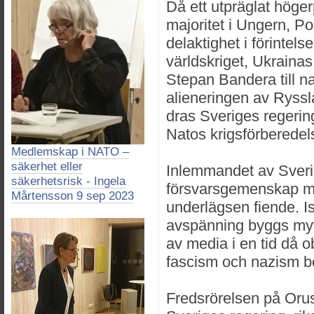
Då ett utpräglat höger
majoritet i Ungern, Po
delaktighet i förintel
världskriget, Ukrainas
Stepan Bandera till na
alieneringen av Ryssl
dras Sveriges regering
Natos krigsförberedel
Medlemskap i NATO –
säkerhet eller
Inlemmandet av Sveri
säkerhetsrisk - Ingela
försvarsgemenskap mot
Mårtensson 9 sep 2023
underlägsen fiende. Is
avspänning byggs myte
av media i en tid då 
fascism och nazism b
Fredsrörelsen på Orus