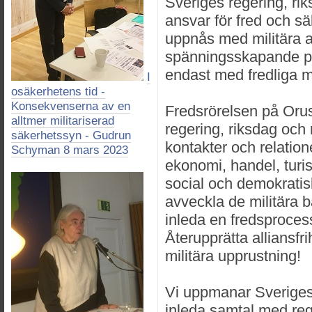
Sveriges regering, rik
ansvar för fred och s
uppnås med militära al
spänningsskapande pr
endast med fredliga m
I
osäkerhetens tid -
Konsekvenserna av en
Fredsrörelsen på Orus
alltmer militariserad
regering, riksdag och
säkerhetssyn - Gudrun
kontakter och relation
Schyman 8 mars 2023
ekonomi, handel, turis
social och demokratis
avveckla de militära b
inleda en fredsprocess
Återupprätta alliansfr
militära upprustning!
Vi uppmanar Sveriges 
inleda samtal med reg