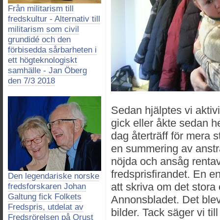
Från militarism till
fredskultur - Alternativ till
militarism som civil
grundidé och den
förbisedda sårbarheten i
ett högteknologiskt
samhälle - Jan Öberg
den 7/3 2018
Sedan hjälptes vi akti
gick eller åkte sedan 
dag återträff för mera s
en summering av anstr
nöjda och ansåg rentav a
fredsprisfirandet. En e
Den legendariske norske
att skriva om det stor
fredsforskaren Johan
Galtung fick Folkets
Annonsbladet. Det blev 
Fredspris, utdelat av
bilder. Tack säger vi til
Fredsrörelsen på Orust