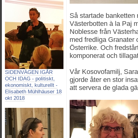
Så startade banketten m
Västerbotten à la Paj 
Noblesse från Västerha
med fredliga Granater oc
Österrike. Och fredstår
komponerat och tillagat
Vår Kosovofamilj, Sara,
SIDENVÄGEN IGÅR
OCH IDAG - politiskt,
gjorde åter en stor insat
ekonomiskt, kulturellt -
att servera de glada gä
Elisabeth Mühlhäuser 18
okt 2018