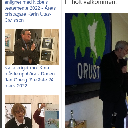
Friholt välkommen.
enlighet med Nobels
testamente 2022 - Årets
pristagare Karin Utas-
Carlsson
Kalla kriget mot Kina
måste upphöra - Docent
Jan Öberg föreläste 24
mars 2022