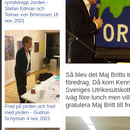
rymdskepp Jorden -
Stefan Edman och
Tomas von Brömssen 16
nov 2021
Så blev det Maj Britts tu
föredrag. Då kom Kenne
Sveriges Utrikesutskott
iväg före lunch men vi
gratulera Maj Britt till f
Fred på jorden och fred
med jorden - Gudrun
Schyman 4 nov 2021