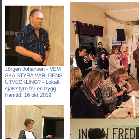
Jörgen Johansen - VEM
SKA STYRA VÄRLDENS
UTVECKLING? - Lokalt
självstyre för en trygg
framtid. 16 okt 2019