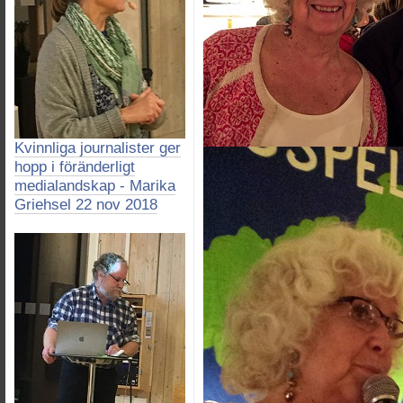
Kvinnliga journalister ger
hopp i föränderligt
medialandskap - Marika
Griehsel 22 nov 2018