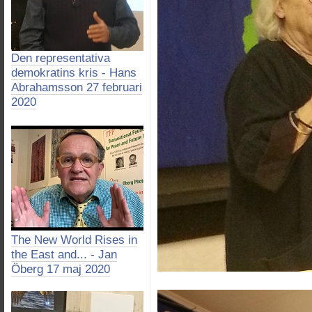
Den representativa
demokratins kris - Hans
Abrahamsson 27 februari
2020
The New World Rises in
the East and... - Jan
Öberg 17 maj 2020