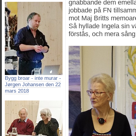
gnabbande dem emellan
jobbade på FN tillsamma
mot Maj Britts memoare
Så hyllade Ingela sin v
förstås, och mera sång
Bygg broar - inte murar -
Jørgen Johansen den 22
mars 2018