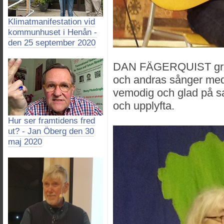
Klimatmanifestation vid
kommunhuset i Henån -
den 25 september 2020
DAN FÄGERQUIST grep
och andras sånger med
vemodig och glad på s
och upplyfta.
Hur ser framtidens fred
ut? - Jan Öberg den 30
maj 2020