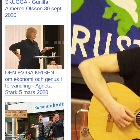
SKUGGA - Gunilla
Almered Olsson 30 sept
2020
DEN EVIGA KRISEN –
om ekonomi och genus i
förvandling - Agneta
Stark 5 mars 2020