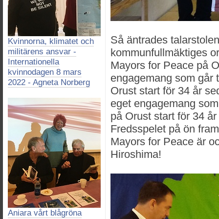
Så äntrades talarst
Kvinnorna, klimatet och
kommunfullmäktiges ord
militärens ansvar -
Internationella
Mayors for Peace på Or
kvinnodagen 8 mars
engagemang som går til
2022 - Agneta Norberg
Orust start för 34 år s
eget engagemang som gå
på Orust start för 34 å
Fredsspelet på ön fram 
Mayors for Peace är och 
Hiroshima!
Aniara vårt blågröna