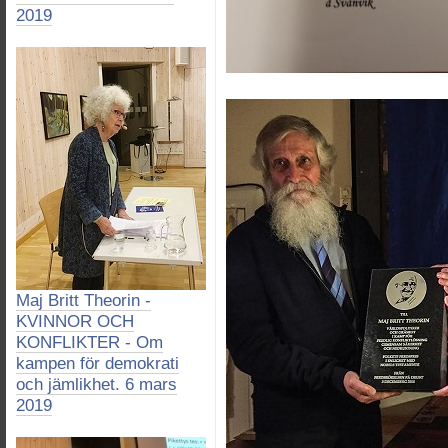
2019
Maj Britt Theorin -
KVINNOR OCH
KONFLIKTER - Om
kampen för demokrati
och jämlikhet. 6 mars
2019