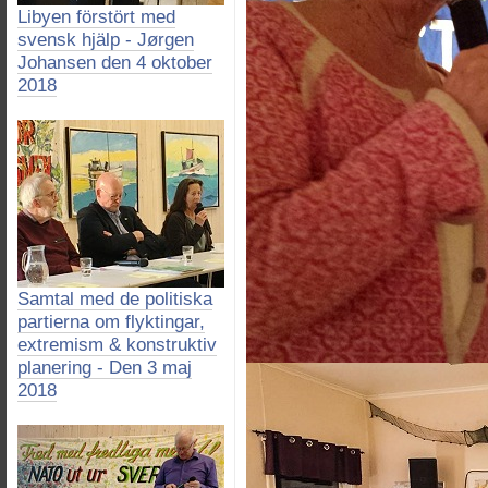
Libyen förstört med
svensk hjälp - Jørgen
Johansen den 4 oktober
2018
Samtal med de politiska
partierna om flyktingar,
extremism & konstruktiv
planering - Den 3 maj
2018