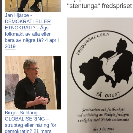
"stentunga" fredspriset t
Jan Hjärpe -
DEMOKRATI ELLER
ETNOKRATI? - Ägs
folkmakt av alla eller
bara av några få? 4 april
2019
Birger Schlaug -
GLOBALISERING –
struptag eller näring för
demokratin? 21 mars