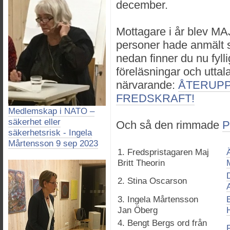
december.
Mottagare i år blev 
personer hade anmält si
nedan finner du nu fyll
föreläsningar och utta
närvarande:
ÅTERUPP
FREDSKRAFT!
Medlemskap i NATO –
säkerhet eller
Och så den rimmade
P
säkerhetsrisk - Ingela
Mårtensson 9 sep 2023
1. Fredspristagaren Maj
Britt Theorin
2. Stina Oscarson
3. Ingela Mårtensson
Jan Öberg
4. Bengt Bergs ord från