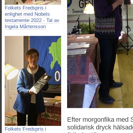
Folkets Fredspris i
enlighet med Nobels
testamente 2022 - Tal av
Ingela Mårtensson
Efter morgonfika med
solidarisk dryck hälsa
Folkets Fredspris i