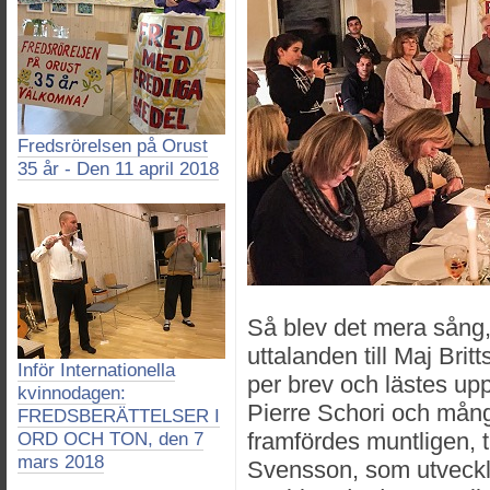
Fredsrörelsen på Orust
35 år - Den 11 april 2018
Så blev det mera sång, 
uttalanden till Maj Bri
Inför Internationella
per brev och lästes up
kvinnodagen:
Pierre Schori och mån
FREDSBERÄTTELSER I
framfördes muntligen, 
ORD OCH TON, den 7
mars 2018
Svensson, som utvecklade