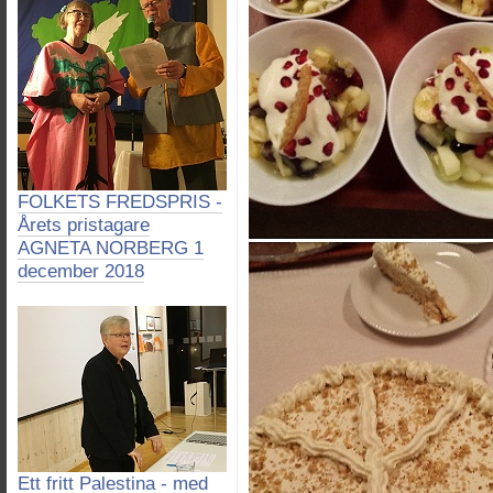
FOLKETS FREDSPRIS -
Årets pristagare
AGNETA NORBERG 1
december 2018
Ett fritt Palestina - med