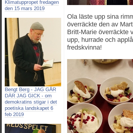
Klimatuppropet fredagen
den 15 mars 2019
Ola läste upp sina ri
överräckte den av Mar
Britt-Marie överräckte v
upp, hurrade och appl
fredskvinna!
Bengt Berg - JAG GÅR
DÄR JAG GICK - om
demokratins stigar i det
poetiska landskapet 6
feb 2019