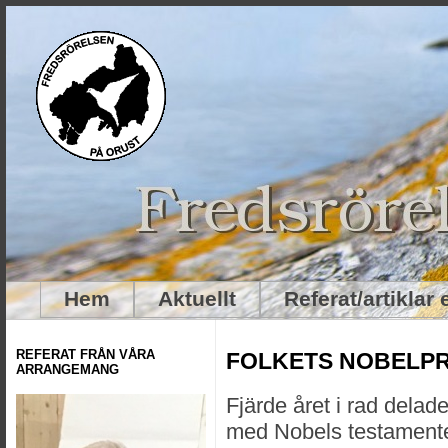
Hem
Aktuellt
Referat/artiklar
REFERAT FRÅN VÅRA
FOLKETS NOBELPRI
ARRANGEMANG
Fjärde året i rad delade
med Nobels testamente