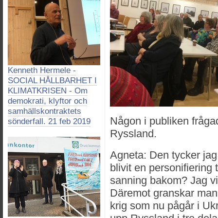
Kenneth Hermele -
SOCIAL HÅLLBARHET I
KLIMATKRISEN - Om
demokrati, klyftor och
samhällskontraktets
Någon i publiken frågad
sönderfall. 21 feb 2019
Ryssland.
Agneta: Den tycker jag
blivit en personifiering
sanning bakom? Jag vill
Däremot granskar man 
krig som nu pågår i Ukr