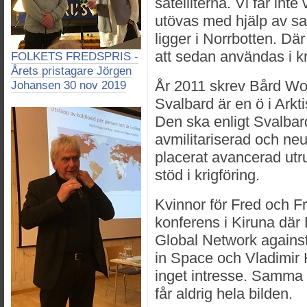
satelliterna. Vi får inte
utövas med hjälp av sate
ligger i Norrbotten. Där
att sedan användas i kr
FOLKETS FREDSPRIS -
Årets pristagare Jörgen
År 2011 skrev Bård Wor
Johansen 30 nov 2019
Svalbard är en ö i Ark
Den ska enligt Svalbar
avmilitariserad och neu
placerat avancerad utr
stöd i krigföring.
Kvinnor för Fred och F
konferens i Kiruna dä
Global Network again
in Space och Vladimir 
inget intresse. Samma 
får aldrig hela bilden.