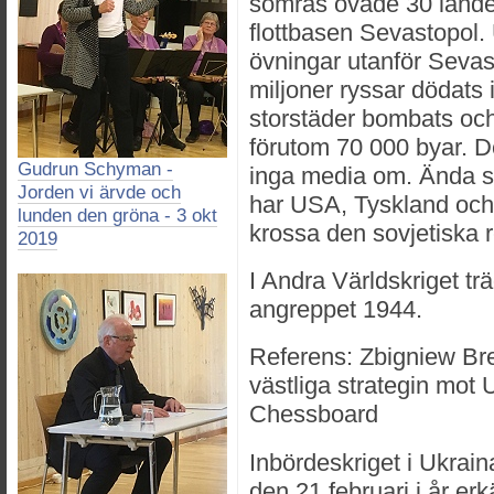
somras övade 30 länder
flottbasen Sevastopol.
övningar utanför Sevast
miljoner ryssar dödats 
storstäder bombats och
förutom 70 000 byar. D
Gudrun Schyman -
inga media om. Ända s
Jorden vi ärvde och
har USA, Tyskland och F
lunden den gröna - 3 okt
krossa den sovjetiska 
2019
I Andra Världskriget tr
angreppet 1944.
Referens: Zbigniew Bre
västliga strategin mot
Chessboard
Inbördeskriget i Ukraina
den 21 februari i år e