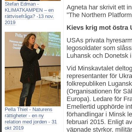
Stefan Edman -
Agneta har skrivit ett i
KLIMATKAMPEN – en
”The Northern Platform
rättvisefråga? -13 nov.
2019
Kievs krig mot östra 
USAs privata hyresarm
legosoldater som slåss
Luhansk och Donetsk i 
Vid Minskavtalet delt
representanter för Ukr
folkrepubliken Lugan
(Organisationen för Sä
Europa). Ledare för Fr
Emellertid upphörde in
Pella Thiel - Naturens
förhandlingar i Minsk le
rättigheter - en ny
februari 2015. Enligt av
relation med jorden - 31
okt 2019
väpnade styrkor, militä