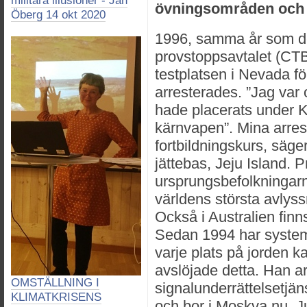
militära illusioner - Jan
övningsområden och 
Öberg 14 okt 2020
1996, samma år som de
provstoppsavtalet (CTB
testplatsen i Nevada f
arresterades. ”Jag var
hade placerats under K
kärnvapen”. Mina arres
fortbildningskurs, säge
jättebas, Jeju Island. 
ursprungsbefolkningar
världens största avlyss
Också i Australien finn
Sedan 1994 har systeme
varje plats på jorden
avslöjade detta. Han 
OMSTÄLLNING I
signalunderrättelsetjän
KLIMATKRISENS
och bor i Moskva nu. Ju