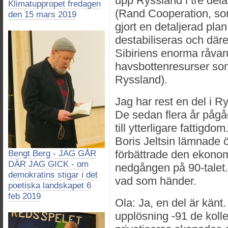
upp Ryssland i tre del
Klimatuppropet fredagen
(Rand Cooperation, so
den 15 mars 2019
gjort en detaljerad pla
destabiliseras och däre
Sibiriens enorma råvar
havsbottenresurser som t
Ryssland).
Jag har rest en del i Ry
De sedan flera år påg
till ytterligare fattigdo
Boris Jeltsin lämnade ö
förbättrade den ekonom
Bengt Berg - JAG GÅR
DÄR JAG GICK - om
nedgången på 90-talet. 
demokratins stigar i det
vad som händer.
poetiska landskapet 6
feb 2019
Ola: Ja, en del är känt
upplösning -91 de koll