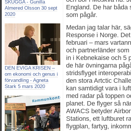
SKUGGA - Gunilla
England. De har båda sat
Almered Olsson 30 sept
som pågår.
2020
Medan jag talar här, s
Response i Norge. Det 
februari – mars vartann
och partnerländer som S
in i Kebnekaise och 5 p
de här övningarna pågå
DEN EVIGA KRISEN –
stridsflyget interoperab
om ekonomi och genus i
den stora Artctic Chal
förvandling - Agneta
Stark 5 mars 2020
kan samtidigt vara i lu
med radar på toppen oc
planet. De flyger så n
AWACS betyder Airbor
Stations, ett luftburet
flygplan, fartyg, inkom