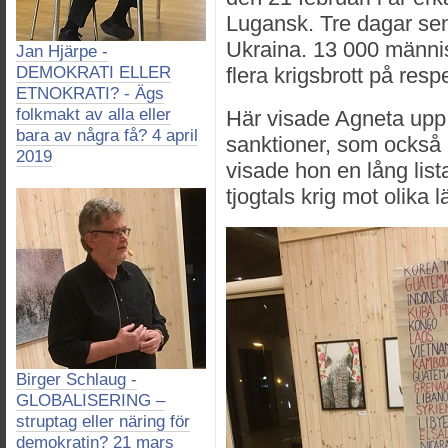
Lugansk. Tre dagar se
Ukraina. 13 000 männis
Jan Hjärpe -
DEMOKRATI ELLER
flera krigsbrott på resp
ETNOKRATI? - Ägs
folkmakt av alla eller
Här visade Agneta upp e
bara av några få? 4 april
sanktioner, som också ä
2019
visade hon en lång lis
tjogtals krig mot olika l
Birger Schlaug -
GLOBALISERING –
struptag eller näring för
demokratin? 21 mars