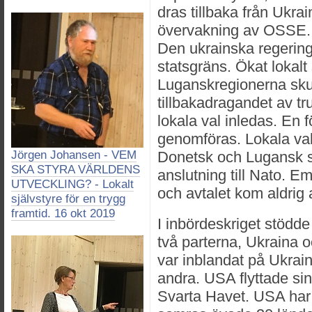
dras tillbaka från Ukrai
övervakning av OSSE. A
Den ukrainska regeringen
statsgräns. Ökat lokalt
Luganskregionerna skul
tillbakadragandet av tr
lokala val inledas. En 
genomföras. Lokala va
Jörgen Johansen - VEM
Donetsk och Lugansk s
SKA STYRA VÄRLDENS
anslutning till Nato. Em
UTVECKLING? - Lokalt
och avtalet kom aldrig
självstyre för en trygg
framtid. 16 okt 2019
I inbördeskriget stödde 
två parterna, Ukraina 
var inblandat på Ukrai
andra. USA flyttade sin 
Svarta Havet. USA har o