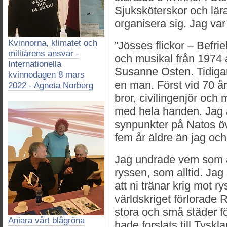
Sjuksköterskor och lära
organisera sig. Jag va
Kvinnorna, klimatet och
”Jösses flickor – Befrie
militärens ansvar -
och musikal från 1974
Internationella
Susanne Osten. Tidiga
kvinnodagen 8 mars
en man. Först vid 70 å
2022 - Agneta Norberg
bror, civilingenjör och
med hela handen. Jag 
synpunkter på Natos ö
fem år äldre än jag och
Jag undrade vem som är
ryssen, som alltid. Jag 
att ni tränar krig mot r
världskriget förlorade 
stora och små städer fö
Aniara vårt blågröna
hade forslats till Tysk