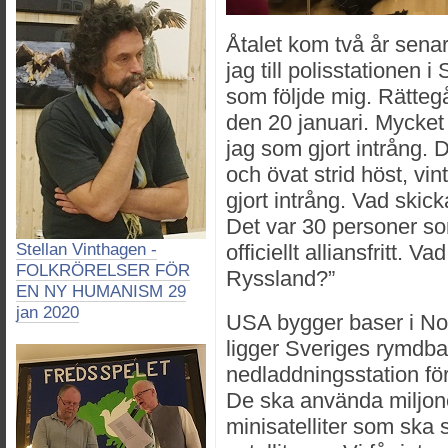
Åtalet kom två år senar
jag till polisstationen 
som följde mig. Rättegå
den 20 januari. Mycket 
jag som gjort intrång. 
och övat strid höst, vi
gjort intrång. Vad skick
Det var 30 personer so
Stellan Vinthagen -
officiellt alliansfritt. Va
FOLKRÖRELSER FÖR
Ryssland?”
EN NY HUMANISM 29
jan 2020
USA bygger baser i Nor
ligger Sveriges rymdba
nedladdningsstation för
De ska använda miljone
minisatelliter som ska