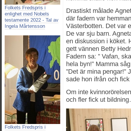
Folkets Fredspris i
Drastiskt målade Agnet
enlighet med Nobels
där fadern var hemmans
testamente 2022 - Tal av
Västerbotten. Det var et
Ingela Mårtensson
De var sju barn. Agnet
en diskussion i köket
gett vännen Betty Hedm
Fadern sa: ” Vafan, ska 
hela byn!” Mamma såg 
”Det är mina pengar!” 
sade hon ifrån och fick
Om inte kvinnorörelsen 
och fler fick ut bildnin
Folkets Fredspris i