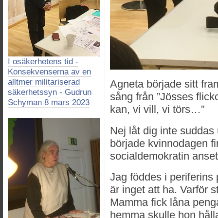
I osäkerhetens tid -
Konsekvenserna av en
alltmer militariserad
Agneta började sitt fr
säkerhetssyn - Gudrun
sång från ”Jösses flickor
Schyman 8 mars 2023
kan, vi vill, vi törs…”
Nej låt dig inte suddas 
började kvinnodagen fir
socialdemokratin anset
Jag föddes i periferins 
är inget att ha. Varför 
Mamma fick låna pengar
hemma skulle hon hålla