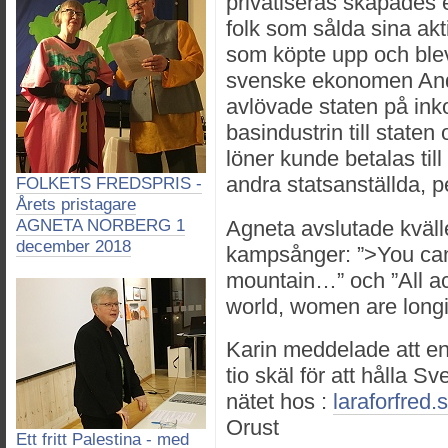
privatiseras skapades e
folk som sålda sina aktie
som köpte upp och blev
svenske ekonomen And
avlövade staten på inko
basindustrin till staten 
löner kunde betalas till
andra statsanställda, 
FOLKETS FREDSPRIS -
Årets pristagare
AGNETA NORBERG 1
Agneta avslutade kväll
december 2018
kampsånger: ”>You can´t 
mountain…” och ”All acr
world, women are longi
Karin meddelade att e
tio skäl för att hålla S
nätet hos :
laraforfred.
Orust
Ett fritt Palestina - med