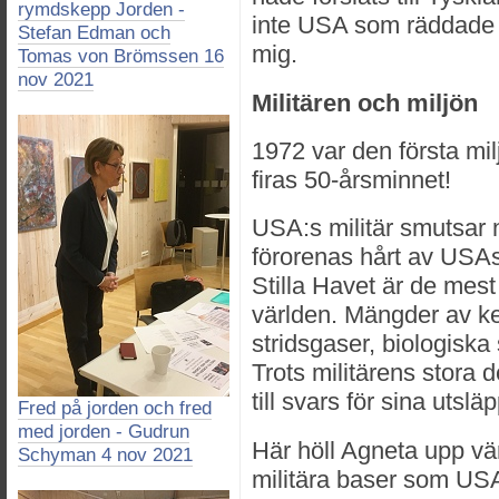
rymdskepp Jorden -
inte USA som räddade o
Stefan Edman och
mig.
Tomas von Brömssen 16
nov 2021
Militären och miljön
1972 var den första mil
firas 50-årsminnet!
USA:s militär smutsar 
förorenas hårt av USAs
Stilla Havet är de me
världen. Mängder av ke
stridsgaser, biologisk
Trots militärens stora 
till svars för sina utsläp
Fred på jorden och fred
med jorden - Gudrun
Här höll Agneta upp vä
Schyman 4 nov 2021
militära baser som USA