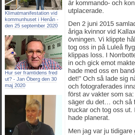
är kommando- och kontro
utplacerade.
Klimatmanifestation vid
kommunhuset i Henån -
Den 2 juni 2015 samlade
den 25 september 2020
åriga kvinnor vid Kall
övningen. Vi klippte hå
tog oss in på Luleå flyg
klippas loss. I Norrbott
in och gick emot makte
hade med oss en bande
Hur ser framtidens fred
det!” Och så lade sig 
ut? - Jan Öberg den 30
maj 2020
och fotograferades inn
först av vakter som sa: 
säger du det… och så f
truckar och tog oss ut.
hade planerat.
Men jag var ju tidigar