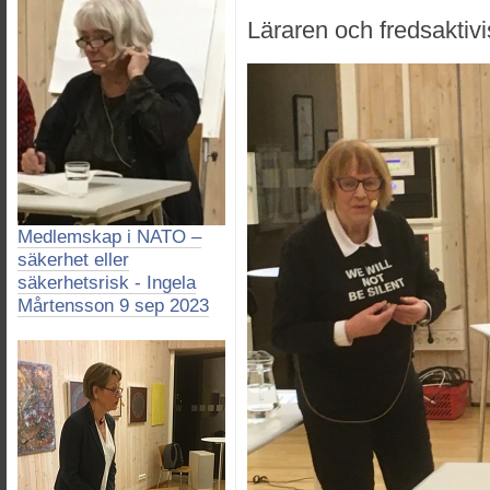
Läraren och fredsakt
Medlemskap i NATO –
säkerhet eller
säkerhetsrisk - Ingela
Mårtensson 9 sep 2023