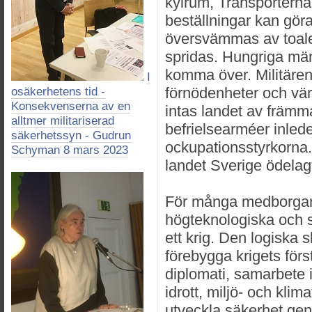
kylrum, Transporterna
beställningar kan gör
översvämmas av toalet
spridas. Hungriga mä
komma över. Militären
I
förnödenheter och värm
osäkerhetens tid -
Konsekvenserna av en
intas landet av främm
alltmer militariserad
befrielsearméer inled
säkerhetssyn - Gudrun
ockupationsstyrkorna. 
Schyman 8 mars 2023
landet Sverige ödelagt
För många medborgare
högteknologiska och 
ett krig. Den logiska 
förebygga krigets förs
diplomati, samarbete i
idrott, miljö- och klima
utveckla säkerhet ge