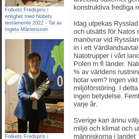
konstruktiva fredliga r
Folkets Fredspris i
enlighet med Nobels
Idag utpekas Rysslad
testamente 2022 - Tal av
Ingela Mårtensson
och utsätts för Natos
manövrar vid Ryssland
in i ett Värdlandsavtal
Natotrupper i vårt lan
Polen m fl länder. Na
% av världens rustni
hotar vem? Ingen vikt 
miljöförstöring. I det
ingen betydelse. Femti
varje år.
Sverige kan ännu välja
miljö och klimat och u
människorna i landet
Folkets Fredspris i