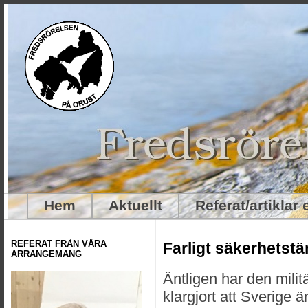
Hem
Aktuellt
Referat/artiklar
REFERAT FRÅN VÅRA
Farligt säkerhetst
ARRANGEMANG
Äntligen har den mili
klargjort att Sverige ä