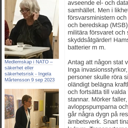
avseende el- och dat
samhället. Men i likh
försvarsministern oc
och beredskap (MSB) g
militära försvaret och 
skyddsåtgärder! Hamst
batterier m m.
Antag att någon stat vi
Medlemskap i NATO –
säkerhet eller
Inga invasionsstyrkor,
säkerhetsrisk - Ingela
personer skulle röra s
Mårtensson 9 sep 2023
oländigt belägna kraf
och fortsätta till vald
stannar. Mörker falle
avloppspumparna och
går några dygn på rese
ämbetsverk. Snart tin